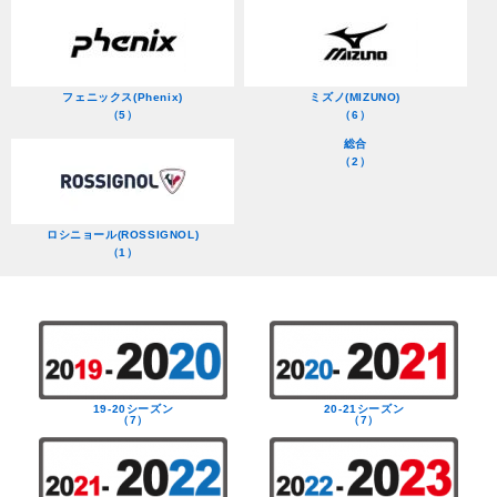
フェニックス(Phenix)
ミズノ(MIZUNO)
（5）
（6）
総合
（2）
ロシニョール(ROSSIGNOL)
（1）
19-20シーズン
20-21シーズン
（7）
（7）