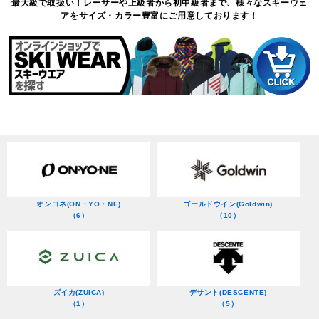
最大級で取扱い！レーサーや上級者から初中級者まで、様々なスキーウェ
アをサイズ・カラー豊富にご用意しております！
オンヨネ(ON・YO・NE)
ゴールドウイン(Goldwin)
（6）
（10）
ズイカ(ZUICA)
デサント(DESCENTE)
（1）
（5）