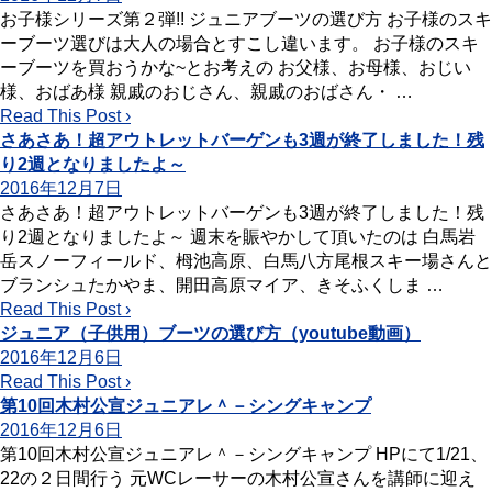
お子様シリーズ第２弾!! ジュニアブーツの選び方 お子様のスキ
ーブーツ選びは大人の場合とすこし違います。 お子様のスキ
ーブーツを買おうかな~とお考えの お父様、お母様、おじい
様、おばあ様 親戚のおじさん、親戚のおばさん・ …
Read This Post ›
さあさあ！超アウトレットバーゲンも3週が終了しました！残
り2週となりましたよ～
2016年12月7日
さあさあ！超アウトレットバーゲンも3週が終了しました！残
り2週となりましたよ～ 週末を賑やかして頂いたのは 白馬岩
岳スノーフィールド、栂池高原、白馬八方尾根スキー場さんと
ブランシュたかやま、開田高原マイア、きそふくしま …
Read This Post ›
ジュニア（子供用）ブーツの選び方（youtube動画）
2016年12月6日
Read This Post ›
第10回木村公宣ジュニアレ＾－シングキャンプ
2016年12月6日
第10回木村公宣ジュニアレ＾－シングキャンプ HPにて1/21、
22の２日間行う 元WCレーサーの木村公宣さんを講師に迎え