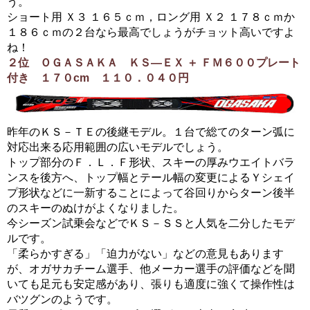
う。
ショート用 Ｘ３ １６５ｃｍ，ロング用 Ｘ２ １７８ｃｍか
１８６ｃｍの２台なら最高でしょうがチョット高いですよ
ね！
２位 ＯＧＡＳＡＫＡ ＫＳ―ＥＸ ＋ ＦＭ６００プレート
付き １７０cm １１０．０４０円
昨年のＫＳ－ＴＥの後継モデル。１台で総てのターン弧に
対応出来る応用範囲の広いモデルでしょう。
トップ部分のＦ．Ｌ．Ｆ形状、スキーの厚みウエイトバラ
ンスを後方へ、トップ幅とテール幅の変更によるＹシェイ
プ形状などに一新することによって谷回りからターン後半
のスキーのぬけがよくなりました。
今シーズン試乗会などでＫＳ－ＳＳと人気を二分したモデ
ルです。
「柔らかすぎる」「迫力がない」などの意見もあります
が、オガサカチーム選手、他メーカー選手の評価などを聞
いても足元も安定感があり、張りも適度に強くて操作性は
バツグンのようです。