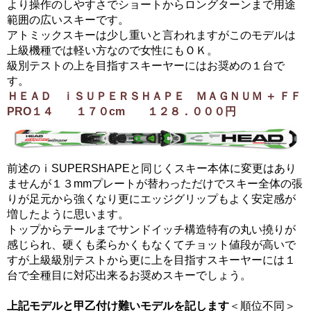
より操作のしやすさでショートからロングターンまで用途
範囲の広いスキーです。
アトミックスキーは少し重いと言われますがこのモデルは
上級機種では軽い方なので女性にもＯＫ。
級別テストの上を目指すスキーヤーにはお奨めの１台で
す。
ＨＥＡＤ ｉＳＵＰＥＲＳＨＡＰＥ ＭＡＧＮＵＭ ＋ ＦＦ
PRO１４ １７０cm １２８．０００円
前述のⅰSUPERSHAPEと同じくスキー本体に変更はあり
ませんが１３mmプレートが替わっただけでスキー全体の張
りが足元から強くなり更にエッジグリップもよく安定感が
増したように思います。
トップからテールまでサンドイッチ構造特有の丸い撓りが
感じられ、硬くも柔らかくもなくてチョット値段が高いで
すが上級級別テストから更に上を目指すスキーヤーには１
台で全種目に対応出来るお奨めスキーでしょう。
上記モデルと甲乙付け難いモデルを記します
＜順位不同＞