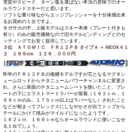
雪質やスピード、ターン弧を選ばない本当の意味でのオー
ルラウンドスキーだと思います。
ソフトな乗り味ながらエッジプレッシャーを十分体感出来
るお奨めの１台ですよ。
オガサカの中、上級モデルはスキー本体（プレート付きも
有り）のみの販売価格なので旧モデルビンディングとのセ
ッティングでお安く提供しています。
３位 ＡＴＯＭＩＣ ＦＲ１２ＰＢ タイプＡ ＋ NEOX４１
２ １６９cm １２６．０００円
昨年のＦＲ１２ＰＢの後継モデルですが芯となるマグネシ
ュームロッドからチタニュームパワーチャンネルに変更さ
れ、さらに表面のチタニュームシートを除いたこと、プレ
ートの下にエラストマートラバーが装着（１６２ｃｍ，１
６９ｃｍのみ。１７５ｃｍ以上はラバーなし）されたこと
などが相まってフレックスにしなやかさが出てトップから
テールにかけて撓みがマイルドになったようです。
１６２ｃｍ、１６９ｃｍならオールラウンドに使いこなせ
る１台でしょう。