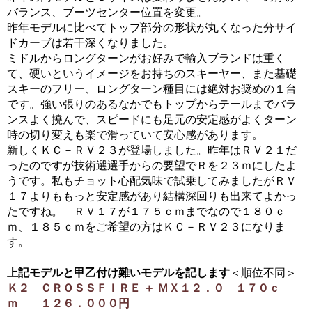
バランス、ブーツセンター位置を変更。
昨年モデルに比べてトップ部分の形状が丸くなった分サイ
ドカーブは若干深くなりました。
ミドルからロングターンがお好みで輸入ブランドは重く
て、硬いというイメージをお持ちのスキーヤー、また基礎
スキーのフリー、ロングターン種目には絶対お奨めの１台
です。強い張りのあるなかでもトップからテールまでバラ
ンスよく撓んで、スピードにも足元の安定感がよくターン
時の切り変えも楽で滑っていて安心感があります。
新しくＫＣ－ＲＶ２３が登場しました。昨年はＲＶ２１だ
ったのですが技術選選手からの要望でＲを２３ｍにしたよ
うです。私もチョット心配気味で試乗してみましたがＲＶ
１７よりももっと安定感があり結構深回りも出来てよかっ
たですね。 ＲＶ１７が１７５ｃｍまでなので１８０ｃ
ｍ、１８５ｃｍをご希望の方はＫＣ－ＲＶ２３になりま
す。
上記モデルと甲乙付け難いモデルを記します
＜順位不同＞
Ｋ２ ＣＲＯＳＳＦＩＲＥ ＋ ＭＸ１２．０ １７０ｃ
ｍ １２６．０００円