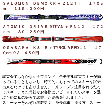
ＳＡＬＯＭＯＮ ＤＥＭＯ ＸＲ ＋ Ｚ１２Ｔｉ １７０ｃ
ｍ １１５．０００円
ＡＴＯＭＩＣ ＤＲＩＶＥ ９TITAN ＋ ＦＮ１２ １７２
ｃｍ ８９．２５０円
ＯＧＡＳＡＫＡ ＫＳ―Ｅ ＋ TYROLIA RFD１１ １７
０cm ９３．４５０円
試乗会でもなかなか全ブランド、全モデル試乗スキーが揃
っていることもないし、時間的にもすべてのスキーを試乗
出来るわけでもありません。 来シーズン注目されるだろ
うスキー、また弊社がお客様にアピールしたいスキーを選
ぶために私の好みで試乗した結果を記しました。
スキーヤーそれぞれ老若男女、身長体重、滑り方、スキー