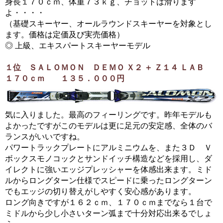
身長１７０ｃｍ、体重７３ｋｇ、チョットは滑ります
よ・・・・
（基礎スキーヤー、オールラウンドスキーヤーを対象とし
ます。価格は定価及び実売価格）
◎ 上級、エキスパートスキーヤーモデル
１位 ＳＡＬＯＭＯＮ ＤＥＭＯ Ｘ２ ＋ Ｚ１４ ＬＡＢ
１７０ｃｍ １３５．０００円
気に入りました。最高のフィーリングです。昨年モデルも
よかったですがこのモデルは更に足元の安定感、全体のバ
ランスがいいですね。
パワートラックプレートにアルミニウムを、また３Ｄ Ｖ
ボックスモノコックとサンドイッチ構造などを採用し、ダ
イレクトに強いエッジプレッシャーを体感出来ます。ミド
ルからロングターン仕様でスピードに乗ったロングターン
でもエッジの切り替えがしやすく安心感があります。
ロング向きですが１６２ｃｍ、１７０ｃｍまでなら１台で
ミドルから少し小さいターン弧まで十分対応出来るでしょ