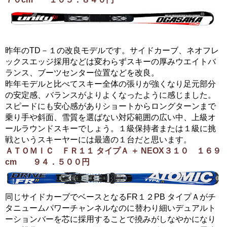
昨年のTD－１の改良モデルです。サイドカーブ、ネオフレ
ックスエッジ採用などは変わらずスキーの厚みウエイトバ
ランス、ブーツセンター位置などを改良。
昨年モデルと比べてスキー全体の張りが強くなり足元部分
の安定感、バランスがよりよくなったように感じました。
スピードにも安心感がありショートからロングターンまで
乗り手や斜面、雪質を選ばない対応範囲の広い中、上級オ
ールラウンドスキーでしょう。１級保持者または１級に挑
戦というスキーヤーには最適の１台だと思います。
ＡＴＯＭＩＣ ＦＲ１１ タイプＡ ＋ NEOX３１０ １６９
cm ９４．５００円
同じサイドカーブでベースとなるFR１２PB タイプＡがチ
タニュームパワーチャンネルなのに替わり細いデュアルト
ーションバーを芯に採用することで撓みがしなやかになり