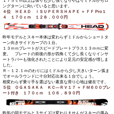
１７５ｃｍ以上は張りも少し強くなりやはりミドルからロ
ングターンに向いていると思います。
４位 ＨＥＡＤ ⅰＳＵＰＥＲＳＨＡＰＥ ＋ ＦＦ Pro１
４ １７０ｃｍ １２８．０００円
昨年モデルとスキー本体は変わらずミドルからショートタ
ーン向きサイドカーブの１台。
１３ｍｍプレートがスピードプレートプラス１３ｍｍに変
更。 プレートの前後の形が四角くて少し長くなりインサ
ートラバーも強化されたことにより足元の安定感が増しま
した。
Ｒ－１２.１ｍのわりにはミドルから少し大きいターン弧ま
でオールラウンドに十分対応出来る１台でしょう。
相変わらず乗り手を選ばない素直な滑り心地は健在です。
５位 ＯＧＡＳＡＫＡ ＫＣ―ＲＶ１７ ＋ ＦＭ６００プレ
ート付き １７０ｃｍ １０６．８９０円
昨年の同モデルと３サイズは変わりませんがスキーの厚み