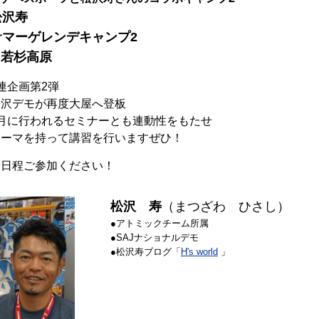
松沢寿
サマーゲレンデキャンプ2
n若杉高原
連企画第2弾
松沢デモが再度大屋へ登板
9月に行われるセミナーとも連動性をもたせ
テーマを持って講習を行いますぜひ！
全日程ご参加ください！
松沢 寿
（まつざわ ひさし）
●アトミックチーム所属
●SAJナショナルデモ
●松沢寿ブログ「
H's world
」