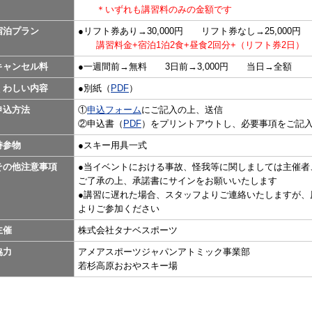
＊いずれも講習料のみの金額です
宿泊プラン
●リフト券あり→30,000円 リフト券なし→25,000円
講習料金+宿泊1泊2食+昼食2回分+（リフト券2日）
キャンセル料
●一週間前→無料 3日前→3,000円 当日→全額
くわしい内容
●別紙（
PDF
）
申込方法
①
申込フォーム
にご記入の上、送信
②申込書（
PDF
）をプリントアウトし、必要事項をご記入
持参物
●スキー用具一式
その他注意事項
●当イベントにおける事故、怪我等に関しましては主催者
ご了承の上、承諾書にサインをお願いいたします
●講習に遅れた場合、スタッフよりご連絡いたしますが、
よりご参加ください
主催
株式会社タナベスポーツ
協力
アメアスポーツジャパンアトミック事業部
若杉高原おおやスキー場