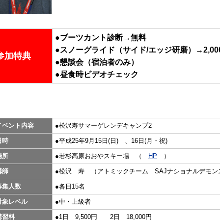
●ブーツカント診断→無料
●スノーグライド（サイド/エッジ研磨）→2,00
参加特典
●懇談会（宿泊者のみ）
●昼食時ビデオチェック
イベント内容
●松沢寿サマーゲレンデキャンプ2
日時
●平成25年9月15日(日) 、16日(月・祝)
場所
●若杉高原おおやスキー場 （
HP
）
講師
●松沢 寿 （アトミックチーム SAJナショナルデモン
募集人数
●各日15名
対象レベル
●中・上級者
講習料
●1日 9,500円
2日 18,000円