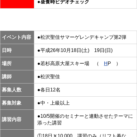
●昼食時ビデオチェック
イベント内容
●松沢聖佳サマーゲレンデキャンプ第2弾
日時
●平成26年10月18日(土) 19日(日)
場所
●若杉高原大屋スキー場 （
H
P ）
講師
●松沢聖佳
募集人数
●各日12名
募集対象
●中・上級以上
●10/5開催のセミナーと連動させたテーマに
講習内容
添った講習
①18日￥10,000 講習のみ（リフト券な