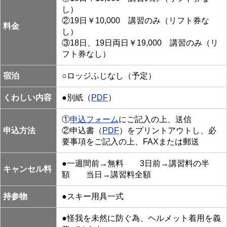
し）
②19日￥10,000 講習のみ（リフト券な
料金
し）
③18日、19日両日￥19,000 講習のみ（リ
フト券なし）
宿泊
○ロッジふじなし（予定）
くわしい内容
●別紙（
PDF
）
①
申込フォーム
にご記入の上、送信
申込方法
②申込書（
PDF
）をプリントアウトし、必
要事項をご記入の上、FAXまたは郵送
●一週間前→無料 3日前→講習料の半
キャンセル料
額 当日→講習料全額
持参物
●スキー用具一式
●怪我を未然に防ぐ為、ヘルメット着用を義