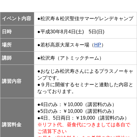
イベント内容
●松沢寿＆松沢聖佳サマーゲレンデキャンプ
日時
●平成30年8月4日(土) 5日(日)
場所
●若杉高原大屋スキー場（
HP
）
講師
●松沢寿（アトミックチーム）
●おなじみ松沢寿さんによるプラスノーキャ
ンプです。
講習内容
●９月に開催するセミナーと連動した内容と
なっております。
●4日のみ：￥10,000（講習料のみ）
●5日のみ：￥10,000（講習料のみ）
●4日、5日両日：￥19,000（講習料のみ）
講習料金
※リフト代、昼食代につきましては各自で
ご清算下さい