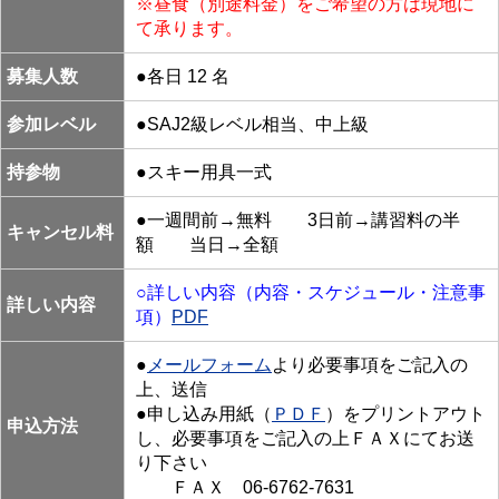
※昼食（別途料金）をご希望の方は現地に
て承ります。
募集人数
●各日 12 名
参加レベル
●SAJ2級レベル相当、中上級
持参物
●スキー用具一式
●一週間前→無料 3日前→講習料の半
キャンセル料
額 当日→全額
○詳しい内容（内容・スケジュール・注意事
詳しい内容
項）
PDF
●
メールフォーム
より必要事項をご記入の
上、送信
●申し込み用紙（
ＰＤＦ
）をプリントアウト
申込方法
し、必要事項をご記入の上ＦＡＸにてお送
り下さい
ＦＡＸ 06-6762-7631