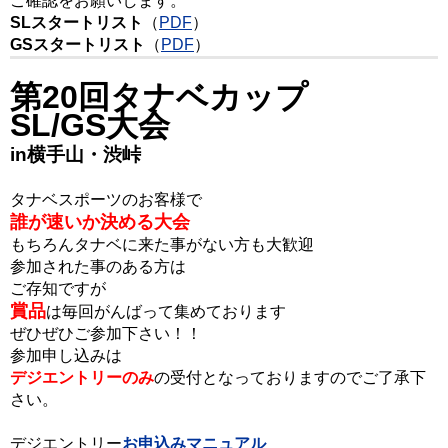
ご確認をお願いします。
SLスタートリスト
（
PDF
）
GSスタートリスト
（
PDF
）
第20回タナベカップ
SL/GS大会
in横手山・渋峠
タナベスポーツのお客様で
誰が速いか決める大会
もちろんタナベに来た事がない方も
大歓迎
参加された事のある方は
ご存知ですが
賞品
は毎回がんばって集めております
ぜひぜひご参加下さい！！
参加申し込みは
デジエントリーのみ
の
受付となっておりますので
ご了承下
さい。
デジエントリー
お申込みマニュアル