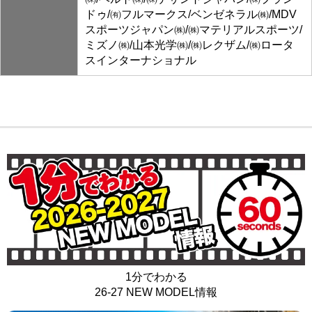
ドゥ/㈲フルマークス/ベンゼネラル㈱/MDV
スポーツジャパン㈱/㈱マテリアルスポーツ/
ミズノ㈱/山本光学㈱/㈱レクザム/㈱ロータ
スインターナショナル
1分でわかる
26-27 NEW MODEL情報