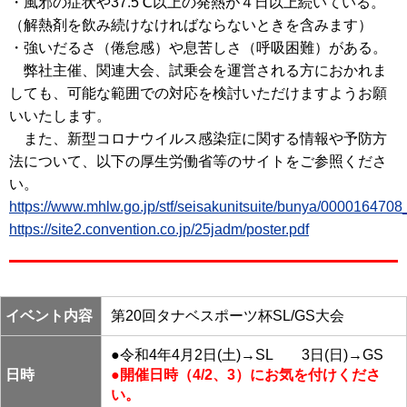
・風邪の症状や37.5℃以上の発熱が４日以上続いている。
（解熱剤を飲み続けなければならないときを含みます）
・強いだるさ（倦怠感）や息苦しさ（呼吸困難）がある。
弊社主催、関連大会、試乗会を運営される方におかれま
しても、可能な範囲での対応を検討いただけますようお願
いいたします。
また、新型コロナウイルス感染症に関する情報や予防方
法について、以下の厚生労働省等のサイトをご参照くださ
い。
https://www.mhlw.go.jp/stf/seisakunitsuite/bunya/000016470
https://site2.convention.co.jp/25jadm/poster.pdf
イベント内容
第20回タナベスポーツ杯SL/GS大会
●令和4年4月2日(土)→SL 3日(日)→GS
日時
●開催日時（4/2、3）にお気を付けくださ
い。