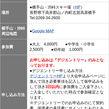
●横手山・渋峠スキー場（
HP
）
場所
長野県下高井郡山ノ内町志賀高原横手
Tel.0269-34-2600
横手山・渋峠
●
Google MAP
周辺地図
●大人 4,000円 ●中学生・小学生
参加費
2,500円 ●幼年組 1,000円
お申し込みは『デジエントリー』のみとな
っております。
●デジエントリー申し込み方法
デジエントリーHP
より大会申込みページに
進んで頂き必要事項を記入して仮申込みを
して頂き
3日以内
に参加費をご入金下さい。
ご入金していただいた時点で参加確定とな
申し込み方法
ります。
※デジエントリーでのお申込みのにて契約
書、保護者の承諾書にサインしたものとみ