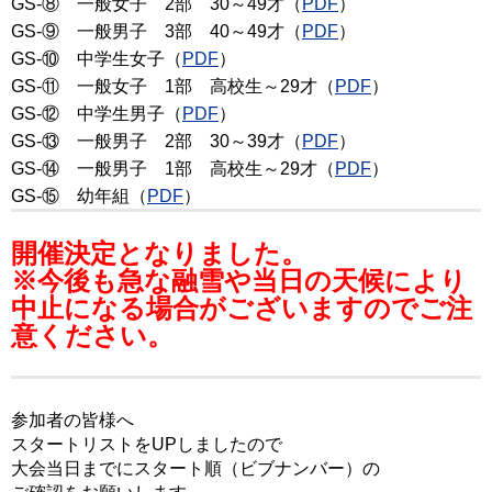
GS-⑧ 一般女子 2部 30～49才（
PDF
）
GS-⑨ 一般男子 3部 40～49才（
PDF
）
GS-⑩ 中学生女子（
PDF
）
GS-⑪ 一般女子 1部 高校生～29才（
PDF
）
GS-⑫ 中学生男子（
PDF
）
GS-⑬ 一般男子 2部 30～39才（
PDF
）
GS-⑭ 一般男子 1部 高校生～29才（
PDF
）
GS-⑮ 幼年組（
PDF
）
開催決定となりました。
※今後も急な融雪や当日の天候により
中止になる場合がございますのでご注
意ください。
参加者の皆様へ
スタートリストをUPしましたので
大会当日までにスタート順（ビブナンバー）の