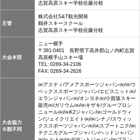
志賀高原スキー学校佐藤分校
株式会社S&T観光開発
主管
鶴井スキースクール
志賀高原スキー学校佐藤分校
ニュー横手
〒381-0401 長野県下高井郡山ノ内町志賀
大会本部
高原横手山スキー場
TEL: 0269-34-2106
FAX: 0269-34-2626
㈱アスティ/アメアスポーツジャパン㈱/㈱ウ
ベックススポーツジャパン/エビスニット㈱/
エランジャパン㈱/オンヨネ㈱/小賀坂スキー
販売㈱/ガリウム㈱/㈱キザキ/グループロシ
ニョール㈱/㈱K2ジャパン/㈱ゴールドウィ
ン/ジェイクリエイト㈱/㈱シナノ/スウィッ
大会協力
クススポーツジャパン㈱/㈱スプートニク/㈱
※順不同
テクニカグループジャパン/ヘッドジャパン
㈱/ヘルト㈱/㈱デサントジャパン/㈱プラン