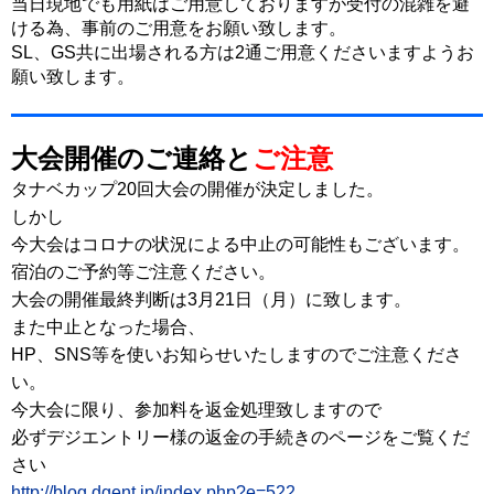
当日現地でも用紙はご用意しておりますが受付の混雑を避
ける為、事前のご用意をお願い致します。
SL、GS共に出場される方は2通ご用意くださいますようお
願い致します。
大会開催のご連絡と
ご注意
タナベカップ20回大会の開催が決定しました。
しかし
今大会はコロナの状況による
中止の可能性もございます。
宿泊のご予約等ご注意ください。
大会の開催最終判断は3月21日（月）に致します。
また中止となった場合、
HP、SNS等を使いお知らせいたしますのでご注意くださ
い。
今大会に限り、参加料を返金処理致しますので
必ずデジエントリー様の返金の手続きのページをご覧くだ
さい
http://blog.dgent.jp/index.php?e=522