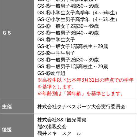
GS-⑤一般男子4部50～59歳
GS-⑥小学生女子高学年（4～6年生）
GS-⑦小学生男子高学年（4～6年生）
GS-⑧一般女子2部30～49歳
ＧＳ
GS-⑨一般男子3部40～49歳
GS-⑩中学生女子
GS-⑪一般女子1部高校生～29歳
GS-⑫中学生男子
GS-⑬一般男子2部30～39歳
GS-⑭一般男子1部高校生～29歳
GS-⑮幼年組
※高校生以下は本年3月31日の時点での学年
を基準とします。
※年齢別は「満年齢」を基準とします。
主催
株式会社タナベスポーツ大会実行委員会
株式会社S&T観光開発
熊の湯親交会
後援
鶴井スキースクール