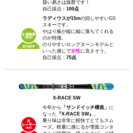
扱い易さは抜群です！
自己採点：
100点
ラディウスが15m
の回しやすいGS
スキーです。
やはり板が縦に縦に落ちてくれる
のが特徴。
のりやすいロングターンモデルと
いった感じで
女性
に良さそう。
自己採点：
75点
X-RACE SW
今年から
「サンドイッチ構造」
に
なった
『X-RACE SW』
。
乗り味は非常に軽快でとてもスム
ーズ。軽量に感じるが雪面コンタ