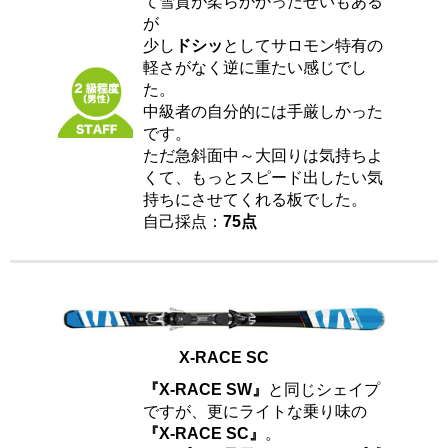
て雪質が柔らかかったせいもある
が
少し
ドシッ
としてサロモン特有の
軽さがなく逆に重たい感じでし
た。
中級者の自分的には手厳しかった
です。
ただ急斜面中～大回りは気持ちよ
くて、もっとスピード出したい気
持ちにさせてくれる板でした。
自己採点：
75点
X-RACE SC
『X-RACE SW』
と同じシェイプ
ですが、更にライトな乗り味の
『X-RACE SC』
。