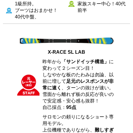
1級所持。
家族スキー中心！40代
ブーツはおまかせ！
前半
40代中盤、
X-RACE SL LAB
昨年から
「サンドイッチ構造」
に
変わって２シーズン目！
しなやかな板のたわみは勿論、以
前に増して
足元のレスポンスが非
常に速く
、ターンの抜けが速い。
雪面から離れず板の反応が良いの
で安定感・安心感も抜群！
自己採点：
95点
サロモンの頼りになるショート専
用モデル。
上位機種でありながら、
難しすぎ