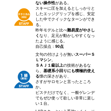
ない操作性
がある。
スキーに圧を加えるとしっかりと
したエッジグリップを感じ、安定
した中でクイックなターンができ
る。
昨年モデルと比べ
難易度がやさし
く
なり、足元が動かしやすくなっ
たように感じる。
自己採点：
90点
文句の付けようが無い
スーパーＳ
Ｌマシン
。
ＳＡＪ１級以上
の技術があるな
ら、
基礎系小回りにも積極的使え
る
懐の深さがあり、
さすがサロモンと言ったところ
か。
ピステだけでなく、一般ゲレンデ
でもぜひ使って欲しい非常に楽し
い１台。