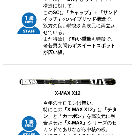
構造に対して、
この
SC
は
「キャップ」
＋
「サンド
イッチ」
の
ハイブリッド構造
で、
双方の良い特徴を高次元に両立さ
せている。
また特筆して
軽い重量
も特徴で、
老若男女問わず
スイートスポット
が広い板
。
X-MAX X12
今年のサロモンは
軽い
。
特にこの
『X-MAX X12』
は
「チタ
ン」
と
「カーボン」
を高次元に融
合させた
『X-MAX』
シリーズのセ
カンドでありながら中核の板。