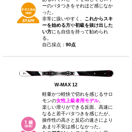
ーのバタつきをそれほど感じなか
った。
非常に扱いやすく、
これからスキ
ーを始める方
や
初級を抜け出した
い方
にも自信を持って勧められ
る。
自己採点：
90点
W-MAX 12
軽量かつ軽快で切れを感じるサロ
モンの
女性上級者用モデル
。
楽しい滑りができる反面、高速に
なると若干バタつきを感じたが、
操作性の高さと反応の速さにより
あまり不安は感じなかった。