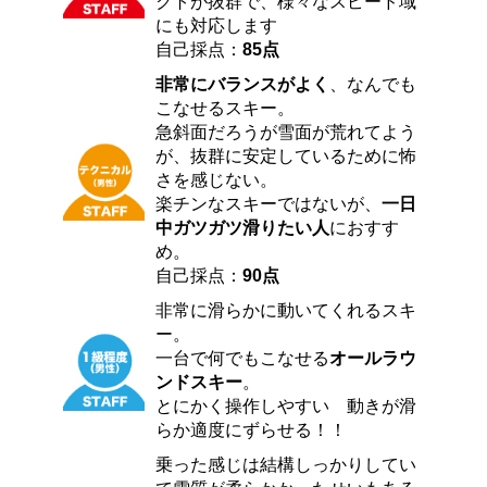
クトが抜群で、様々なスピード域
にも対応します
自己採点：
85点
非常にバランスがよく
、なんでも
こなせるスキー。
急斜面だろうが雪面が荒れてよう
が、抜群に安定しているために怖
さを感じない。
楽チンなスキーではないが、
一日
中ガツガツ滑りたい人
におすす
め。
自己採点：
90点
非常に滑らかに動いてくれるスキ
ー。
一台で何でもこなせる
オールラウ
ンドスキー
。
とにかく操作しやすい 動きが滑
らか適度にずらせる！！
乗った感じは結構しっかりしてい