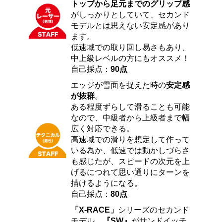
トップから足元までのグリップ感
がしっかりとしていて、セカンド
モデルとは思えない安定感があり
ます。
低速域での取り回し易さもあり、
中上級レベルの方にもオススメ！
自己採点：
90点
エッジが雪面を捉えた時の
安定感
が抜群
。
ある程度ずらして滑ることも可能
なので、中級者から上級者まで幅
広く対応できる。
高速域での滑りを想定して作って
いる為か、低速では動かしづらさ
も感じたが、スピードの次元を上
げるにつれて思い通りにターンを
描けるようになる。
自己採点：
80点
「X-RACE」
シリーズのセカンド
モデル。
『SW』
がサンドイッチ