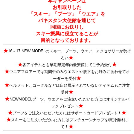
本キャンペーンは
お引取りした
「スキー」「ブーツ」「ウエア」を
パキスタン大使館を通じて
同国にお送りし
スキー振興に役立てることが
目的となっております。
★
16～17 NEW MODELのスキー、ブーツ、ウエア、アクセサリーが勢ぞ
★
ろい
★
★
各アイテムとも早期限定年内最安値にてご予約受付
★
ウエアフロアーでは期間中のみウエストや股下をお好みにあわせてオ
★
ーダーを受付
★
ヘルメット、ゴーグルなどは店頭展示されていないアイテムもご注文
★
受付
★
NEWMODELブーツ、ウエアをご注文いただいた方にはオリジナルバ
★
ックプレゼント
★
★
ブーツをご注文いただいた方にはサポートカードプレゼント！
★
スキーをご注文いただいた方にはプレチューンナップを特別価格に
★
て！