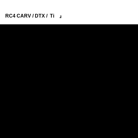
『
RC4 CARV /
DTX /
Ti
』