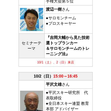
手権大会第５位
渡辺一樹
さん
●サロモンチーム
●
プロスキーヤー
●プロスキーヤー
『吉岡大輔から見た技術
セミナーテ
選トップランカー
ーマ
＆サロモンチームのトレ
ーニング法』
10/1（土）、2（日）来店
10/2（
日
）
15:00～16:45
平沢文雄
さん
●平沢スキー研究所 代
表取締役
●全日本スキー連盟 教育
本部 アドバイザー