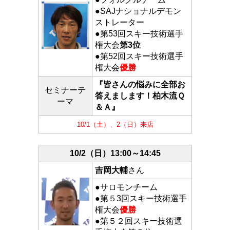
●SAJナショナルデモン
ストレーター
●第53回スキー技術選手
権大会
第3位
●第52回スキー技術選手
権大会
優勝
『皆さんの悩みに全部お
セミナーテ
答えまします！柏木流Ｑ
ーマ
＆Ａ』
10/1（土）、2（日）来店
10/2（日）13:00～14:45
吉岡大輔
さん
●サロモンチーム
●第５3回スキー技術選手
権大会
優勝
●第５２回スキー技術選