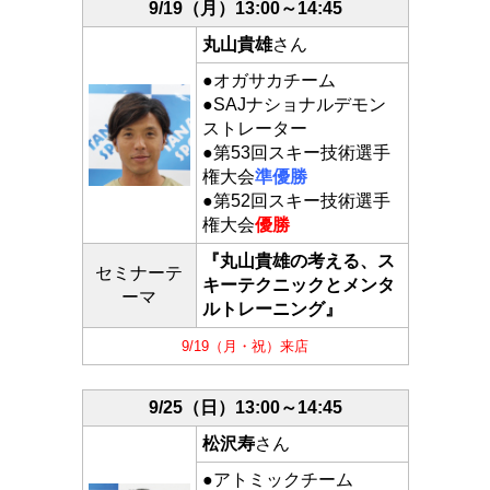
9/19（月）
13:00～14:45
丸山貴雄
さん
●オガサカチーム
●SAJナショナルデモン
ストレーター
●第53回スキー技術選手
権大会
準優勝
●第52回スキー技術選手
権大会
優勝
『丸山貴雄の考える、ス
セミナーテ
キーテクニックとメンタ
ーマ
ルトレーニング』
9/19（月・祝）来店
9/25（日）13:00～14:45
松沢寿
さん
●アトミックチーム