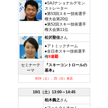
●SAJナショナルデモン
ストレーター
●第53回スキー技術選手
権大会第20位
●第52回スキー技術選手
権大会第11位
松沢聖佳
さん
●アトミックチーム
●全日本スキー技術選手
権
9連覇
セミナーテ
『スキーコントロールの
ーマ
基本』
9/24（土）、25（日）来店
10/1（土）
13:00～14:45
柏木義之
さん
●フォルクルチーム