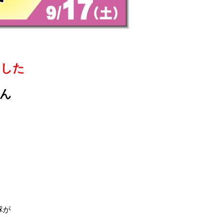
ました
ん
』
隊が