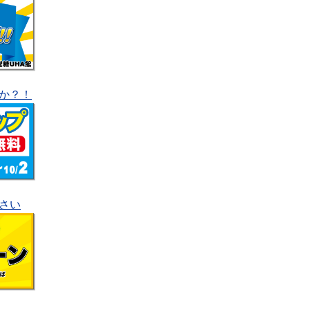
か？！
さい