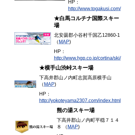
HP：
http://www.togakusi.com/
★白馬コルチナ国際スキー
場
北安曇郡小谷村千国乙12860-1
（
MAP
)
HP：
http://www.hgp.co.jp/cortina/ski/
★横手山渋峠スキー場
下高井郡山ノ内町志賀高原横手山
（
MAP
)
HP：
http://yokoteyama2307.com/index.html
熊の湯スキー場
下高井郡山ノ内町平穏７１４
８ （
MAP
)