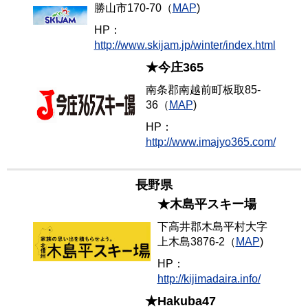
勝山市170-70（
MAP
)
HP：
http://www.skijam.jp/winter/index.html
★今庄365
南条郡南越前町板取85-
36（
MAP
)
HP：
http://www.imajyo365.com/
長野県
★木島平スキー場
下高井郡木島平村大字
上木島3876-2
（
MAP
)
HP：
http://kijimadaira.info/
★Hakuba47