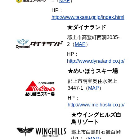
1（
MAP
）
HP：
http://www.takasu.gr.jp/index.html
★ダイナランド
郡上市高鷲町西洞3035-
2（
MAP
）
HP：
http://www.dynaland.co.jp/
★めいほうスキー場
郡上市明宝奥住水沢上
3447-1（
MAP
）
HP：
http://www.meihoski.co.jp/
★ウイングヒルズ白
鳥リゾート
郡上市白鳥町石徹白峠
山1-1（
MAP
）