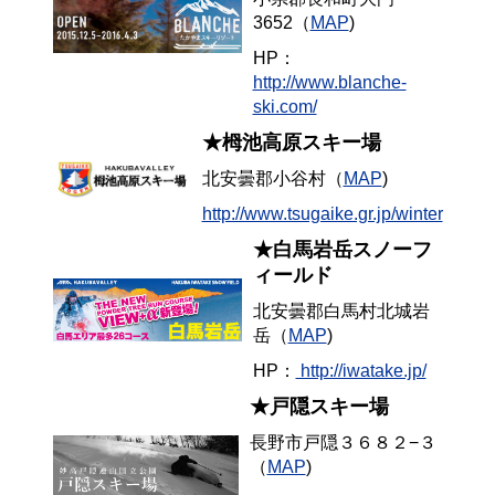
3652（
MAP
)
HP：
http://www.blanche-
ski.com/
★栂池高原スキー場
北安曇郡小谷村（
MAP
)
http://www.tsugaike.gr.jp/winter
★白馬岩岳スノーフ
ィールド
北安曇郡白馬村北城岩
岳（
MAP
)
HP：
http://iwatake.jp/
★戸隠スキー場
長野市戸隠３６８２−３
（
MAP
)