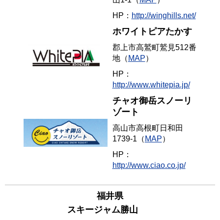
HP：
http://winghills.net/
ホワイトピアたかす
郡上市高鷲町鷲見512番
地（
MAP
）
HP：
http://www.whitepia.jp/
チャオ御岳スノーリ
ゾート
高山市高根町日和田
1739-1（
MAP
）
HP：
http://www.ciao.co.jp/
福井県
スキージャム勝山