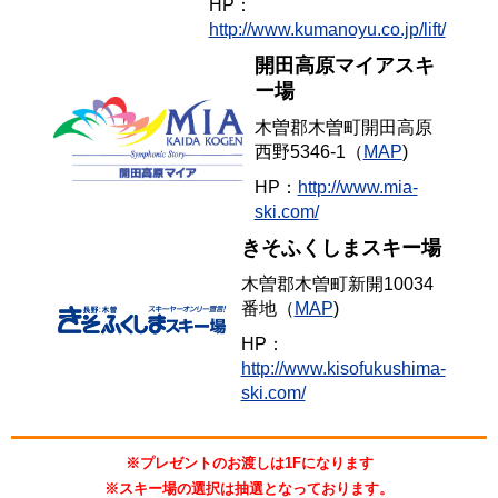
HP：
http://www.kumanoyu.co.jp/lift/
開田高原マイアスキ
ー場
木曽郡木曽町開田高原
西野5346-1（
MAP
)
HP：
http://www.mia-
ski.com/
きそふくしまスキー場
木曽郡木曽町新開10034
番地（
MAP
)
HP：
http://www.kisofukushima-
ski.com/
※プレゼントのお渡しは1Fになります
※スキー場の選択は抽選となっております。