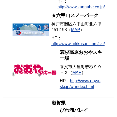
HP：
http://www.kannabe.co.jp/
★六甲山スノーパーク
神戸市灘区六甲山町北六甲
4512-98（
MAP
）
HP：
http://www.rokkosan.com/ski/
若杉高原おおやスキ
ー場
養父市大屋町若杉９９
－２（
MAP
）
HP：
http://www.ooya-
ski.jp/w-index.html
滋賀県
びわ湖バレイ