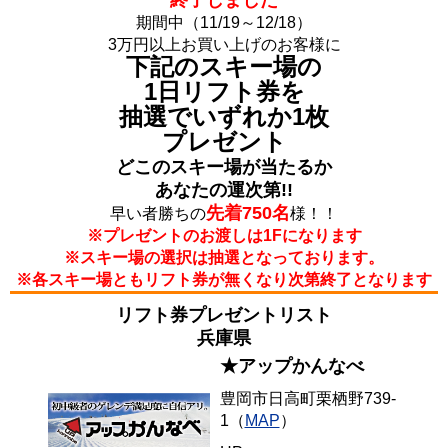
終了しました
期間中（11/19～12/18）
3万円以上お買い上げのお客様に
下記のスキー場の
1日リフト券を
抽選でいずれか1枚
プレゼント
どこのスキー場が当たるか
あなたの運次第!!
先着750名
早い者勝ちの
様！！
※プレゼントのお渡しは1Fになります
※スキー場の選択は抽選となっております。
※各スキー場ともリフト券が無くなり次第終了となります
リフト券プレゼントリスト
兵庫県
★アップかんなべ
豊岡市日高町栗栖野739-
1（
MAP
）