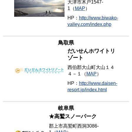
大津市木戸1547-
1（
MAP
）
HP：
http://www.biwako-
valley.com/index.php
鳥取県
だいせんホワイトリ
ゾート
西伯郡大山町大山１４
４－１（
MAP
）
HP：
http://www.daisen-
resort.jp/index.html
岐阜県
★高鷲スノーパーク
郡上市高鷲町西洞3086-