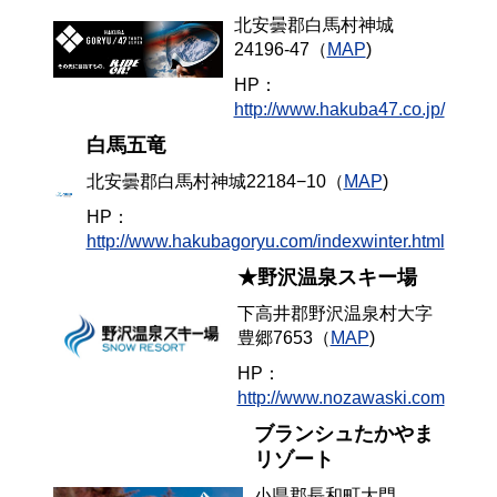
北安曇郡白馬村神城
24196-47（
MAP
)
HP：
http://www.hakuba47.co.jp/
白馬五竜
北安曇郡白馬村神城22184−10（
MAP
)
HP：
http://www.hakubagoryu.com/indexwinter.html
★野沢温泉スキー場
下高井郡野沢温泉村大字
豊郷7653（
MAP
)
HP：
http://www.nozawaski.com
ブランシュたかやま
リゾート
小県郡長和町大門