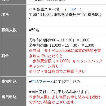
ハチ高原スキー場 （
HP
）
場所
〒667-1100 兵庫県養父市丹戸字西横角909-
1
募集人数
●50名
①午前の部(9:00～11：30）￥1,000
②午前の部（13:00～15：30）￥1,000
※当日、タナベfacebookに試乗の感想を書
料金
き込んでいただくと
参加費全額（￥1,000）キャッシュバック
キャンペーン有り！
※リフト券は各自でご用意下さい
事前申込
●
申込フォーム
にてお申し込み
●当日受付にてお申し込み承ります。
当日申込
※参加人数により当日お申し込みをお受け
できない場合がございます。