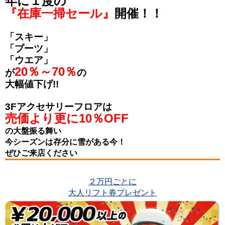
年に１度の
『在庫一掃セール』
開催！！
「スキー」
「ブーツ」
「ウエア」
20％～70％
が
の
大幅値下げ!!
3Fアクセサリーフロアは
売価より更に10％OFF
の大盤振る舞い
今シーズンは存分に雪がある今！
ぜひご来店ください
２万円ごとに
大人リフト券プレゼント