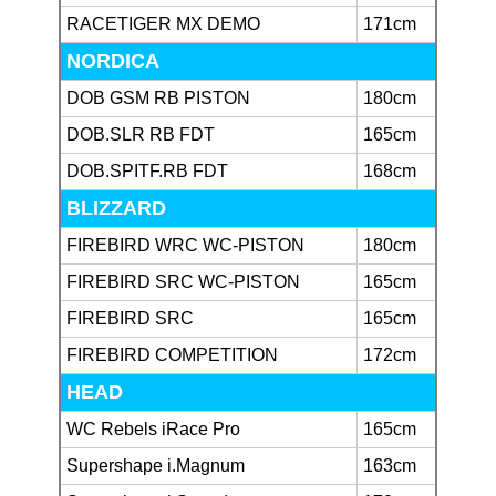
RACETIGER MX DEMO
171cm
NORDICA
DOB GSM RB PISTON
180cm
DOB.SLR RB FDT
165cm
DOB.SPITF.RB FDT
168cm
BLIZZARD
FIREBIRD WRC WC-PISTON
180cm
FIREBIRD SRC WC-PISTON
165cm
FIREBIRD SRC
165cm
FIREBIRD COMPETITION
172cm
HEAD
WC Rebels iRace Pro
165cm
Supershape i.Magnum
163cm