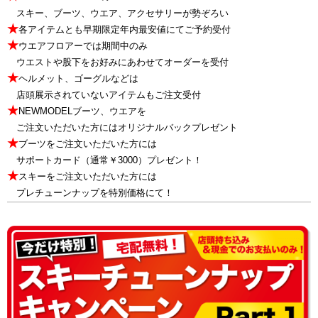
★
スキー、ブーツ、ウエア、アクセサリーが勢ぞろい
★
各アイテムとも早期限定年内最安値にてご予約受付
★
ウエアフロアーでは期間中のみ
★
ウエストや股下をお好みにあわせてオーダーを受付
★
ヘルメット、ゴーグルなどは
★
店頭展示されていないアイテムもご注文受付
★
NEWMODELブーツ、ウエアを
★
ご注文いただいた方にはオリジナルバックプレゼント
★
ブーツをご注文いただいた方には
★
サポートカード（通常￥3000）プレゼント！
★
スキーをご注文いただいた方には
★
プレチューンナップを特別価格にて！