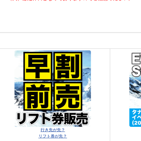
行き先が先？
リフト券が先？