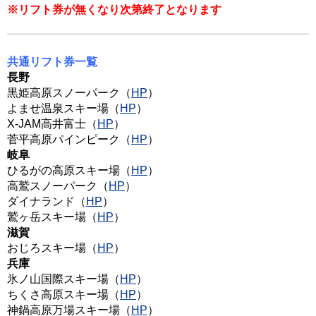
※リフト券が無くなり次第終了となります
共通リフト券一覧
長野
黒姫高原スノーパーク（
HP
）
よませ温泉スキー場（
HP
）
X-JAM高井富士（
HP
）
菅平高原パインピーク（
HP
）
岐阜
ひるがの高原スキー場（
HP
）
高鷲スノーパーク（
HP
）
ダイナランド（
HP
）
鷲ヶ岳スキー場（
HP
）
滋賀
おじろスキー場（
HP
）
兵庫
氷ノ山国際スキー場（
HP
）
ちくさ高原スキー場（
HP
）
神鍋高原万場スキー場（
HP
）