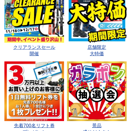
クリアランスセール
店舗限定
開催
大特価
先着700名リフト券
景品