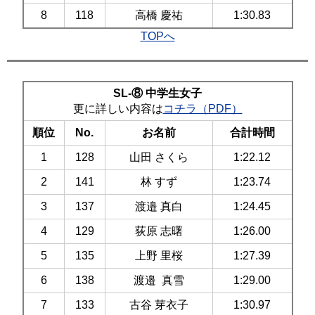
8
118
高橋 慶祐
1:30.83
TOPへ
SL-⑧ 中学生女子
更に詳しい内容は
コチラ（PDF）
順位
No.
お名前
合計時間
1
128
山田 さくら
1:22.12
2
141
林 すず
1:23.74
3
137
渡邉 真白
1:24.45
4
129
荻原 志曙
1:26.00
5
135
上野 里桜
1:27.39
6
138
渡邉 真雪
1:29.00
7
133
古谷 芽衣子
1:30.97