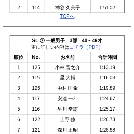
2
114
神谷 久美子
1:51.02
TOPへ
SL-⑦ 一般男子 3部 40～49才
更に詳しい内容は
コチラ（PDF）
順位
No.
お名前
合計時間
1
125
小林 晋之介
1:13.19
2
115
星 大輔
1:16.03
3
126
中村 匡希
1:19.89
4
117
安達 一斗
1:24.67
5
116
早川 幸憲
1:25.17
6
122
上野 修
1:26.73
7
121
森川 正昭
1:28.88