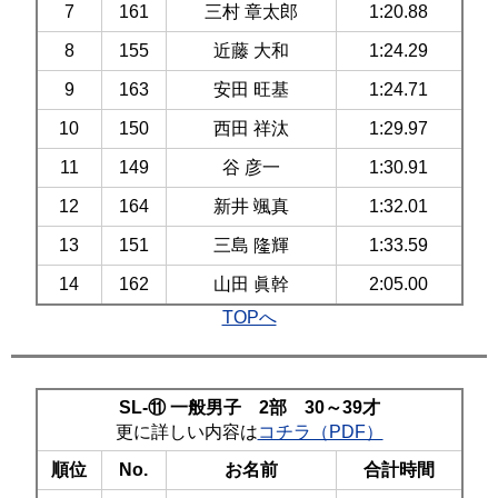
7
161
三村 章太郎
1:20.88
8
155
近藤 大和
1:24.29
9
163
安田 旺基
1:24.71
10
150
西田 祥汰
1:29.97
11
149
谷 彦一
1:30.91
12
164
新井 颯真
1:32.01
13
151
三島 隆輝
1:33.59
14
162
山田 眞幹
2:05.00
TOPへ
SL-⑪ 一般男子 2部 30～39才
更に詳しい内容は
コチラ（PDF）
順位
No.
お名前
合計時間