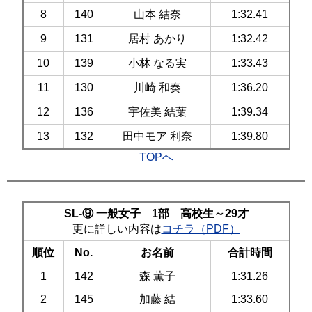
8
140
山本 結奈
1:32.41
9
131
居村 あかり
1:32.42
10
139
小林 なる実
1:33.43
11
130
川崎 和奏
1:36.20
12
136
宇佐美 結葉
1:39.34
13
132
田中モア 利奈
1:39.80
TOPへ
SL-⑨ 一般女子 1部 高校生～29才
更に詳しい内容は
コチラ（PDF）
順位
No.
お名前
合計時間
1
142
森 薫子
1:31.26
2
145
加藤 結
1:33.60