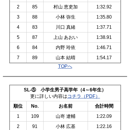
2
85
村山 恵吏加
1:32.92
3
88
小林 弥生
1:35.80
4
83
川口 真緒
1:37.71
5
87
上山 あおい
1:38.91
6
84
内野 玲依
1:46.71
7
89
山本 結晴
1:54.17
TOPへ
SL-⑤ 小学生男子高学年（4～6年生）
更に詳しい内容は
コチラ（PDF）
順位
No.
お名前
合計時間
1
109
山嵜 遼輔
1:22.09
2
91
小林 広基
1:22.16