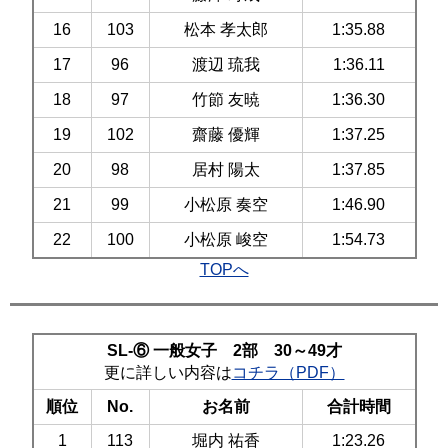
16
103
松本 孝太郎
1:35.88
17
96
渡辺 琉我
1:36.11
18
97
竹節 友暁
1:36.30
19
102
齋藤 優輝
1:37.25
20
98
居村 陽太
1:37.85
21
99
小松原 奏空
1:46.90
22
100
小松原 峻空
1:54.73
TOPへ
SL-⑥ 一般女子 2部 30～49才
更に詳しい内容は
コチラ（PDF）
順位
No.
お名前
合計時間
1
113
堀内 祐香
1:23.26