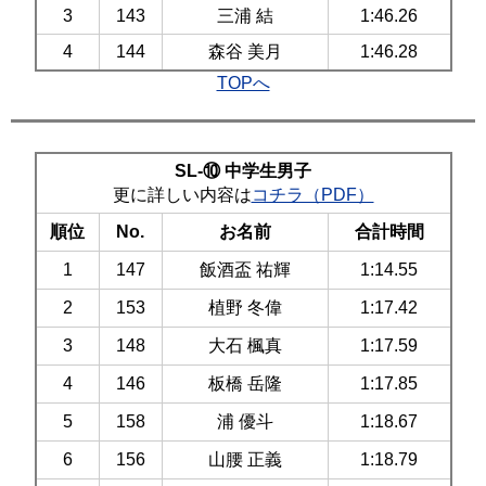
3
143
三浦 結
1:46.26
4
144
森谷 美月
1:46.28
TOPへ
SL-⑩ 中学生男子
更に詳しい内容は
コチラ（PDF）
順位
No.
お名前
合計時間
1
147
飯酒盃 祐輝
1:14.55
2
153
植野 冬偉
1:17.42
3
148
大石 楓真
1:17.59
4
146
板橋 岳隆
1:17.85
5
158
浦 優斗
1:18.67
6
156
山腰 正義
1:18.79