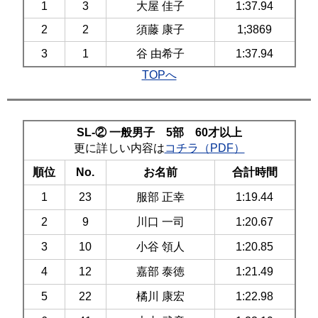
1
3
大屋 佳子
1:37.94
2
2
須藤 康子
1;3869
3
1
谷 由希子
1:37.94
TOPへ
SL-② 一般男子 5部 60才以上
更に詳しい内容は
コチラ（PDF）
順位
No.
お名前
合計時間
1
23
服部 正幸
1:19.44
2
9
川口 一司
1:20.67
3
10
小谷 領人
1:20.85
4
12
嘉部 泰徳
1:21.49
5
22
橘川 康宏
1:22.98