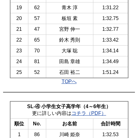
19
62
青木 淳
1:31.22
20
57
板垣 素
1:32.75
21
47
宮野 伸一
1:32.77
22
65
鈴木 秀則
1:33.42
23
70
大塚 聡
1:34.14
24
81
田島 章雄
1:34.49
25
52
石田 裕二
1:51.24
TOPへ
SL-④ 小学生女子高学年（4～6年生）
更に詳しい内容は
コチラ（PDF）
順位
No.
お名前
合計時間
1
86
川崎 姫奈
1:32.53