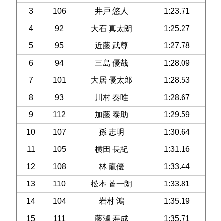
3
106
井戸 悠人
1:23.71
4
92
大石 真太朗
1:25.27
5
95
近藤 武尊
1:27.78
6
94
三島 優哉
1:28.09
7
101
大居 優太郎
1:28.53
8
93
川村 奏唯
1:28.67
9
112
加藤 泰助
1:29.59
10
107
孫 志明
1:30.64
11
105
横田 長紀
1:31.16
12
108
林 龍優
1:33.44
13
110
松本 蒼一朗
1:33.81
14
104
岩村 鴻
1:35.19
15
111
藤澤 寿成
1:35.71