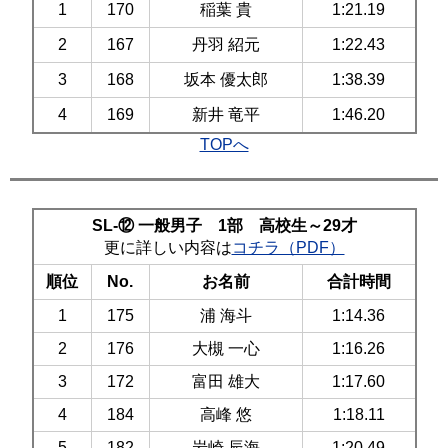
1
170
稲葉 貴
1:21.19
2
167
丹羽 紹元
1:22.43
3
168
坂本 優太郎
1:38.39
4
169
新井 竜平
1:46.20
TOPへ
SL-⑫ 一般男子 1部 高校生～29才
更に詳しい内容は
コチラ（PDF）
順位
No.
お名前
合計時間
1
175
浦 海斗
1:14.36
2
176
大槻 一心
1:16.26
3
172
富田 雄大
1:17.60
4
184
高峰 悠
1:18.11
5
182
岩崎 辰海
1:20.49