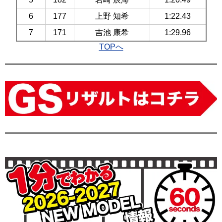
6
177
上野 知希
1:22.43
7
171
吉池 康希
1:29.96
TOPへ