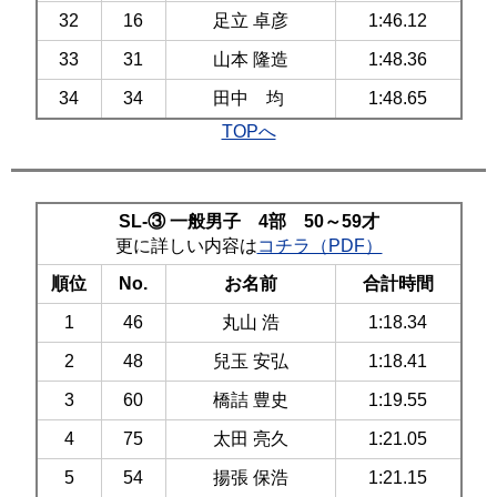
32
16
足立 卓彦
1:46.12
33
31
山本 隆造
1:48.36
34
34
田中 均
1:48.65
TOPへ
SL-③ 一般男子 4部 50～59才
更に詳しい内容は
コチラ（PDF）
順位
No.
お名前
合計時間
1
46
丸山 浩
1:18.34
2
48
兒玉 安弘
1:18.41
3
60
橋詰 豊史
1:19.55
4
75
太田 亮久
1:21.05
5
54
揚張 保浩
1:21.15