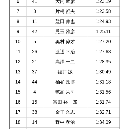
6
41
大内 武彦
1:23.19
7
8
片桐 哲夫
1:23.58
8
11
鷲田 伸也
1:24.93
9
42
児玉 雅彦
1:25.11
10
5
奥村 偉才
1:27.20
11
26
渡辺 幸治
1:27.63
12
21
高澤 一二
1:28.35
13
37
福井 誠
1:30.49
14
44
桶谷 政博
1:31.18
15
4
穂高 栄司
1:31.56
16
15
富田 裕一郎
1:31.74
17
38
金子 久志
1:32.71
18
14
野中 孝治
1:34.09