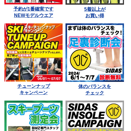
予約が1番確実です
5着以上が
NEWモデルウエア
お買い得
チューンナップ
体のバランスを
キャンペーン
チェック