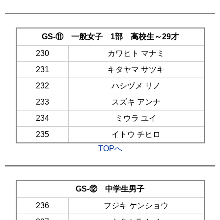
GS-⑪ 一般女子 1部 高校生～29才
230
カワヒト マナミ
231
キタヤマ サツキ
232
ハシヅメ リノ
233
スズキ アンナ
234
ミウラ ユイ
235
イトウ チヒロ
TOPへ
GS-⑫ 中学生男子
236
フジキ ケンショウ