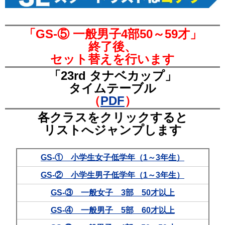
「GS-⑤ 一般男子4部50～59才」
終了後、
セット替えを行います
「23rd タナベカップ」
タイムテーブル
（
PDF
）
各クラスをクリックすると
リストへジャンプします
GS-① 小学生女子低学年（1～3年生）
GS-② 小学生男子低学年（1～3年生）
GS-③ 一般女子 3部 50才以上
GS-④ 一般男子 5部 60才以上