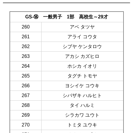
GS-⑭ 一般男子 1部 高校生～29才
260
アベ タツヤ
261
アライ コウタ
262
シブヤ ケンタロウ
263
アカシ カズヒロ
264
ホシカ イオリ
265
タグチ トモヤ
266
ヨシイケ コウキ
267
シバザキ ハルヒト
268
タイ ハルミ
269
シラカワ ユウト
270
トミタ ユウキ