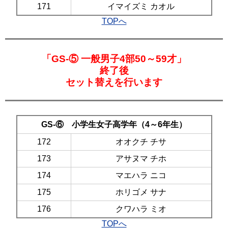
171
イマイズミ カオル
TOPへ
「GS-⑤
一般男子4部50～59才」
終了後
セット替えを行います
GS-⑥ 小学生女子高学年（4～6年生）
172
オオクチ チサ
173
アサヌマ チホ
174
マエハラ ニコ
175
ホリゴメ サナ
176
クワハラ ミオ
TOPへ