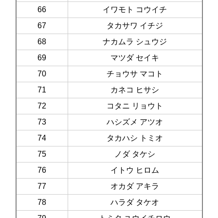
66
イワモト コウイチ
67
タカサワ イチジ
68
ナカムラ シュウジ
69
マツダ セイキ
70
チョウサ マコト
71
カネコ ヒサシ
72
コタニ リョウト
73
ハシズメ アツオ
74
タカハシ トミオ
75
ノダ タケシ
76
イトウ ヒロム
77
オカダ アキラ
78
ハラダ タケオ