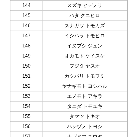
144
スズキ ヒデノリ
145
ハタ クニヒロ
146
スナガワ トモカズ
147
イシハラ トモヒロ
148
イヌブシ ジュン
149
オカモト ケイスケ
150
フジタ ヤスオ
151
カクバリ トモフミ
152
ヤナギモト ヨシハル
153
エノモト アキラ
154
タニダ トモユキ
155
タマツ トキオ
156
ハシヅメ トヨシ
157
ナガヌマ ユウタ