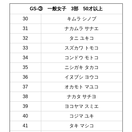
GS-③ 一般女子 3部 50才以上
30
キムラ シノブ
31
ナカムラ サナエ
32
タニ ユキコ
33
スズカワ トモコ
34
コンドウ モトコ
35
ニシガキ タカコ
36
イヌブシ ヨウコ
37
オカモト マユコ
38
ナカタ サチヨ
39
ヨコヤマ スミエ
40
コジマ ユキ
41
タキ マシコ