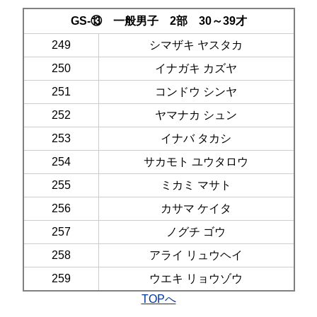
GS-⑬ 一般男子 2部 30～39才
249
シマザキ ヤスタカ
250
イナガキ カズヤ
251
コンドウ シンヤ
252
ヤマナカ シュン
253
イナバ タカシ
254
サカモト ユウタロウ
255
ミカミ マサト
256
カサマ ケイタ
257
ノグチ ゴウ
258
アライ リュウヘイ
259
ウエキ リョウゾウ
TOPへ