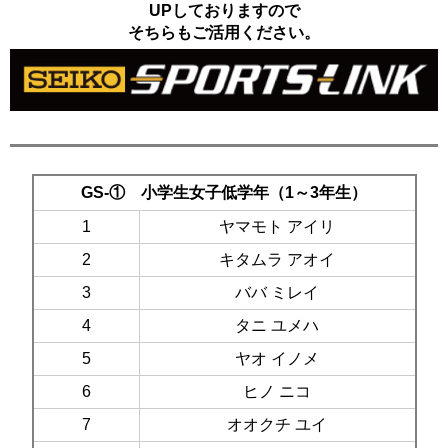
UPしておりますので
そちらもご活用ください。
GS-① 小学生女子低学年（1～3年生）
1
ヤマモト アイリ
2
キタムラ アオイ
3
ババ ミレイ
4
タニ ユメハ
5
ヤオ イノメ
6
ヒノ ニコ
7
オオクチ ユイ