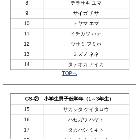
8
テラサキ ユマ
9
サイガ チサ
10
トヤマ エマ
11
イチカワ ハナ
12
ウサミ フミホ
13
ミズノ ネネ
14
タテオカ アイカ
TOPへ
GS-② 小学生男子低学年（1～3年生）
15
サカシタ ケイタロウ
16
ハセガワ ハヤト
17
タカハシ ミキト