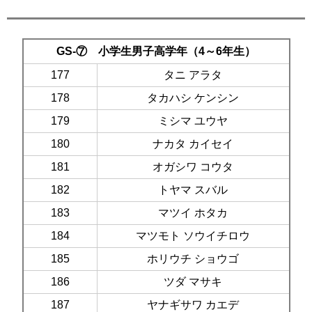
GS-⑦ 小学生男子高学年（4～6年生）
177
タニ アラタ
178
タカハシ ケンシン
179
ミシマ ユウヤ
180
ナカタ カイセイ
181
オガシワ コウタ
182
トヤマ スバル
183
マツイ ホタカ
184
マツモト ソウイチロウ
185
ホリウチ ショウゴ
186
ツダ マサキ
187
ヤナギサワ カエデ