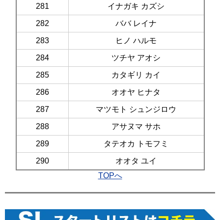
281
イナガキ カズシ
282
ババ レイナ
283
ヒノ ハルモ
284
ツチヤ アオシ
285
カタギリ カイ
286
オオヤ ヒナタ
287
マツモト シュンジロウ
288
アサヌマ サホ
289
タテオカ トモフミ
290
オオタ ユイ
TOPへ