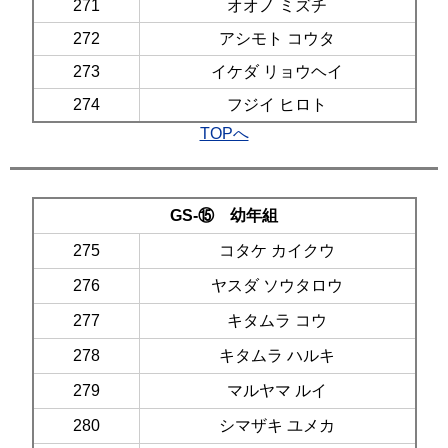
271
オオノ ミズチ
272
アシモト コウタ
273
イケダ リョウヘイ
274
フジイ ヒロト
TOPへ
GS-⑮ 幼年組
275
コタケ カイクウ
276
ヤスダ ソウタロウ
277
キタムラ コウ
278
キタムラ ハルキ
279
マルヤマ ルイ
280
シマザキ ユメカ