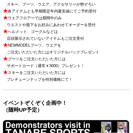
★
スキー、ブーツ、ウエア、アクセサリーが勢ぞろい
★
各アイテムとも早期限定年内最安値にてご予約受付
★
ウエアフロアーでは期間中のみ
★
ウエストや股下をお好みにあわせてオーダーを受付
★
ヘルメット、ゴーグルなどは
★
店頭展示されていないアイテムもご注文受付
★
NEWMODELブーツ、ウエアを
★
ご注文いただいた方にはオリジナルバックプレゼント
★
ブーツをご注文いただいた方には
★
サポートカード（通常￥3000）プレゼント！
★
スキーをご注文いただいた方には
★
プレチューンナップを特別価格にて！
イベントぞくぞく企画中！
（随時UP予定）