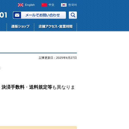
English
中文
한국어
記事更新日：2025年6月27日
が
・
決済手数料
・
送料規定等
も異なりま