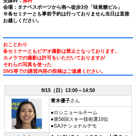
受講料：
無料
会場：タナベスポーツから南へ徒歩3分「味覚糖ビル」
※各セミナーとも事前予約は行っておりません当日は直接
お越しください。
おことわり
各セミナーともビデオ撮影は禁止となっております。
カメラでの撮影は許可をいただいておりますが
それらの写真を使った
SNS等での講習内容の投稿はご遠慮ください。
9/15（日）
13:00～14:50
青木優子
さん
●ロシニョールチーム
●第56回スキー技術選10位
●SAJナショナルデモ