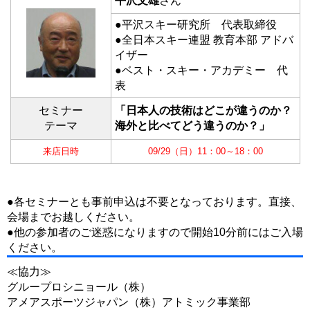
平沢文雄
さん
●平沢スキー研究所 代表取締役
●全日本スキー連盟 教育本部 アドバ
イザー
●ベスト・スキー・アカデミー 代
表
セミナー
「日本人の技術はどこが違うのか？
テーマ
海外と比べてどう違うのか？」
来店日時
09/29（日）11：00～18：00
●各セミナーとも事前申込は不要となっております。直接、
会場までお越しください。
●他の参加者のご迷惑になりますので開始10分前にはご入場
ください。
≪協力≫
グループロシニョール（株）
アメアスポーツジャパン（株）アトミック事業部