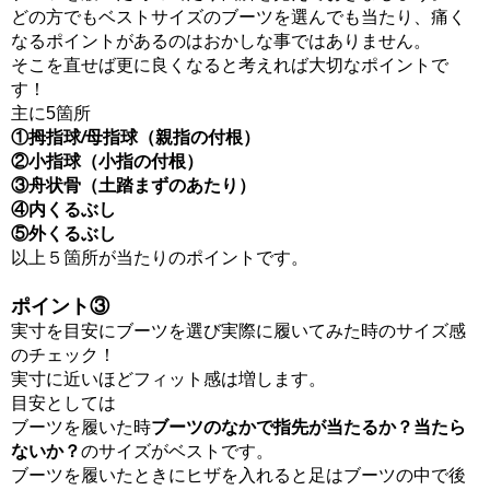
どの方でも
ベストサイズのブーツを
選んでも
当たり、痛く
なるポイントが
あるのはおかしな事ではありません。
そこを直せば
更に良くなると考えれば
大切なポイントで
す！
主に5箇所
①拇指球
/
母指球（親指の付根）
②小指球（小指の付根）
③舟状骨（土踏まずのあたり）
④内くるぶし
⑤外くるぶし
以上５箇所が当たりの
ポイントです。
ポイント③
実寸を目安に
ブーツを選び実際に履いてみた時の
サイズ感
のチェック！
実寸に近いほど
フィット感は増します。
目安としては
ブーツを履いた時
ブーツのなかで指先が
当たるか？当たら
ないか？
のサイズがベストです。
ブーツを履いたときに
ヒザを入れると
足はブーツの中で
後