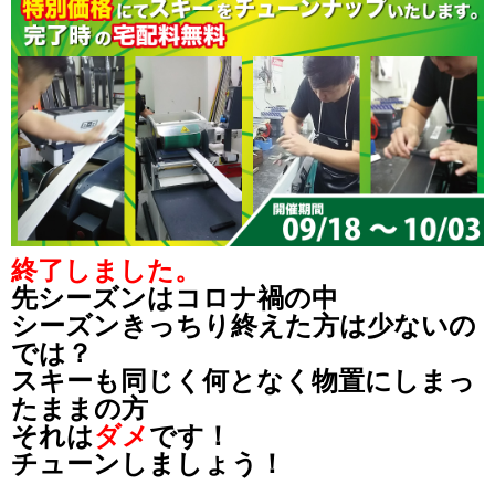
終了しました。
先シーズンはコロナ禍の中
シーズンきっちり終えた方は少ないの
では？
スキーも同じく何となく物置にしまっ
たままの方
それは
ダメ
です！
チューンしましょう！