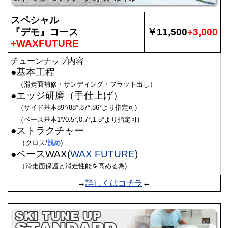
スペシャル
『デモ』コース
￥11,500
+3,000
+WAXFUTURE
チューンナップ内容
●基本工程
（滑走面補修・サンディング・フラット出し）
●エッジ研磨（手仕上げ）
（サイド基本89°/88°,87°,86°より指定可)
（ベース基本1°/0.5°,0.7°,1.5°より指定可)
●ストラクチャー
（クロス/
浅め
)
●ベースWAX(
WAX FUTURE
)
（滑走面保護と滑走性能を高める為)
→
詳しくはコチラ
←