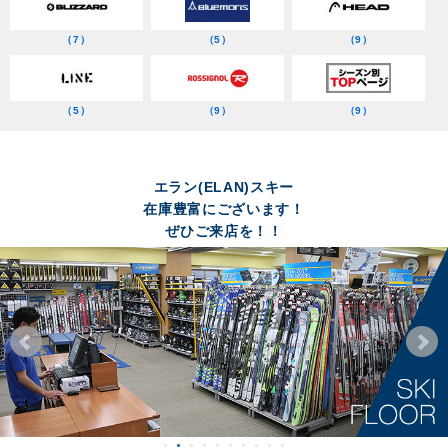
（7）
（5）
（9）
（5）
（9）
（9）
エラン(ELAN)スキー
在庫豊富にございます！
ぜひご来店を！！