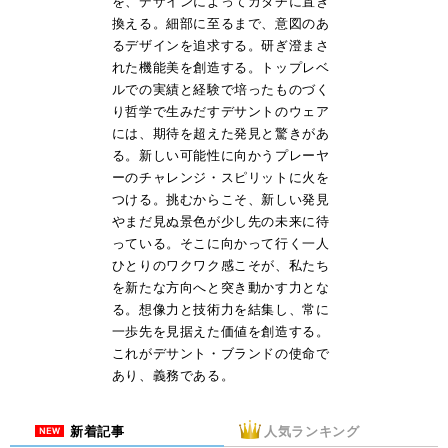
を、デザインによってカタチに置き
換える。細部に至るまで、意図のあ
るデザインを追求する。研ぎ澄まさ
れた機能美を創造する。トップレベ
ルでの実績と経験で培ったものづく
り哲学で生みだすデサントのウェア
には、期待を超えた発見と驚きがあ
る。新しい可能性に向かうプレーヤ
ーのチャレンジ・スピリットに火を
つける。挑むからこそ、新しい発見
やまだ見ぬ景色が少し先の未来に待
っている。そこに向かって行く一人
ひとりのワクワク感こそが、私たち
を新たな方向へと突き動かす力とな
る。想像力と技術力を結集し、常に
一歩先を見据えた価値を創造する。
これがデサント・ブランドの使命で
あり、義務である。
新着記事
人気ランキング