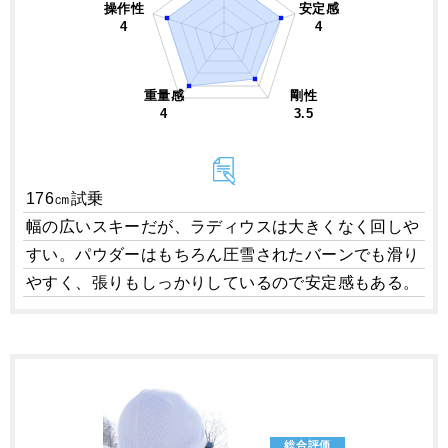
操作性
安定感
4
4
重量感
剛性
4
3.5
176㎝試乗
幅の広いスキーだが、ラディウスは大きくなく回しや
すい。パウダーはもちろん圧雪されたバーンでも滑り
やすく、張りもしっかりしているので安定感もある。
総合評価