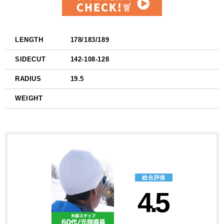
LENGTH
178/183/189
SIDECUT
142-108-128
RADIUS
19.5
WEIGHT
総合評価
4.5