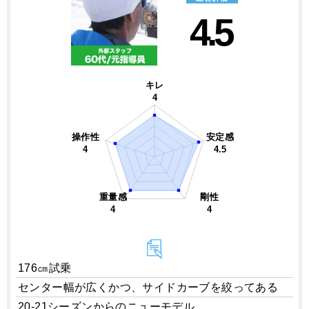
4.5
キレ
4
操作性
安定感
4
4.5
重量感
剛性
4
4
176㎝試乗
センター幅が広くかつ、サイドカーブを絞ってある
20-21シーズンからのニューモデル。