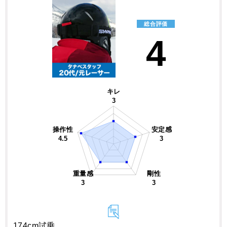
総合評価
4
キレ
3
操作性
安定感
4.5
3
重量感
剛性
3
3
174cm試乗