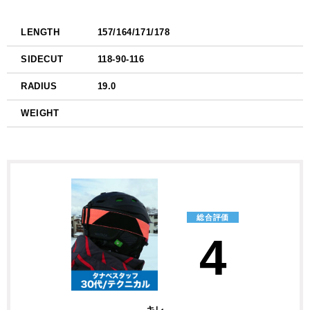
LENGTH
157/164/171/178
SIDECUT
118-90-116
RADIUS
19.0
WEIGHT
総合評価
4
キレ