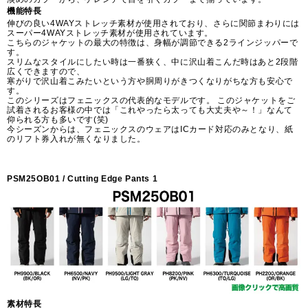
機能特長
伸びの良い4WAYストレッチ素材が使用されており、さらに関節まわりには
スーパー4WAYストレッチ素材が使用されています。
こちらのジャケットの最大の特徴は、身幅が調節できる2ラインジッパーで
す。
スリムなスタイルにしたい時は一番狭く、中に沢山着こんだ時はあと2段階
広くできますので、
寒がりで沢山着こみたいという方や胴周りがきつくなりがちな方も安心で
す。
このシリーズはフェニックスの代表的なモデルです。 このジャケットをご
試着されるお客様の中では「これやったら太っても大丈夫や～！」なんて
仰られる方も多いです(笑)
今シーズンからは、フェニックスのウェアはICカード対応のみとなり、紙
のリフト券入れが無くなりました。
PSM25OB01 / Cutting Edge Pants 1
素材特長