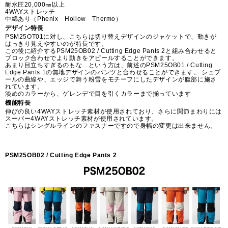
耐水圧20,000㎜以上
4WAYストレッチ
中綿あり（Phenix Hollow Thermo）
デザイン特長
PSM25OT01に対し、こちらは切り替えデザインのジャケットで、動きが
はっきり見えやすいのが特長です。
この後に紹介するPSM25OB02 / Cutting Edge Pants 2と組み合わせると
ブロック合わせでより動きをアピールすることができます。
あまり目立ちすぎるのもな…という方は、前述のPSM25OB01 / Cutting
Edge Pants 1の無地デザインのパンツと合わせることができます。 シュプ
ールの曲線や、エッジで舞う粉雪をモチーフにしたデザインが腹部に施さ
れています。
淡めのカラーから、ゲレンデで目を引くカラーまで揃っています
機能特長
伸びの良い4WAYストレッチ素材が使用されており、さらに関節まわりには
スーパー4WAYストレッチ素材が使用されています。
こちらはシングルラインのファスナーですので身幅の変更は出来ません。
PSM25OB02 / Cutting Edge Pants 2