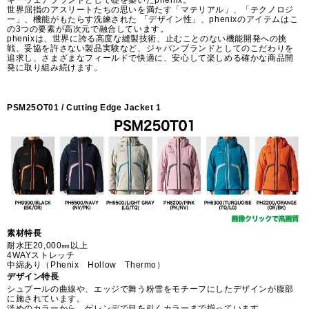
キーウェアブランドとして礎を築いたphenix。
世界屈指のアスリートたちの思いを満たす「マテリアル」、「テクノロジ
ー」、機能がもたらす洗練された 「デザイン性」、phenixのアイテムはこ
の3つの要素が高次元で融合しています。
phenixは、世界に誇る高度な縫製技術、止むことのない機能開発への挑
戦、妥協を許さない製品実験など、ジャパンブランドとしてのこだわりを
追求し、さまざまなフィールドで快適に、安心して楽しめる確かな商品開
発に取り組み続けます。
PSM25OT01 / Cutting Edge Jacket 1
素材特長
耐水圧20,000㎜以上
4WAYストレッチ
中綿あり（Phenix Hollow Thermo）
デザイン特長
シュプールの曲線や、エッジで舞う粉雪をモチーフにしたデザインが腹部
に施されています。
淡めのカラーから、ゲレンデで目を引くカラーまで揃っています。