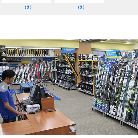
（9）
（9）