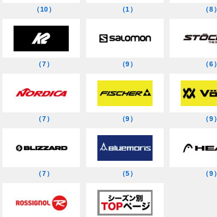
（10）
（1）
（8
（7）
（9）
（6
（7）
（9）
（9
（7）
（5）
（9