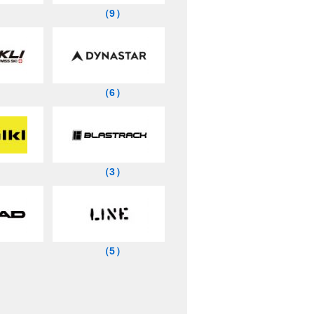
）
（9）
）
（6）
）
（3）
）
（5）