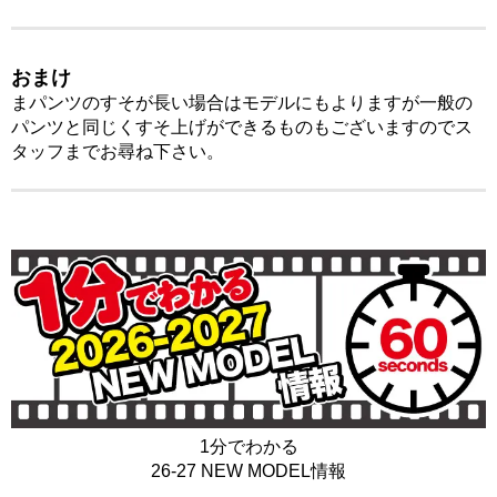
おまけ
まパンツのすそが
長い場合は
モデルにもよりますが
一般の
パンツと同じく
すそ上げができるものも
ございますので
ス
タッフまで
お尋ね下さい。
1分でわかる
26-27 NEW MODEL情報