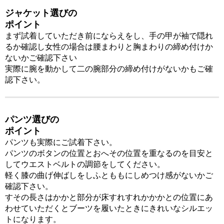
ジャケット選びの
ポイント
まず試着していただき
前にならえをし、
手の甲が
袖で隠れ
るか確認し
女性の場合は
腰まわりと胸まわりの
締め付けか
ないかご確認下さい
実際に
腕を動かして
二の腕部分の
締め付けがないかも
ご確
認下さい。
パンツ選びの
ポイント
パンツも実際にご試着下さい。
パンツのボタンの位置と
おへその位置を重なるのを
目安と
して
ウエストベルトの
調節をしてください。
軽く膝の曲げ伸ばしをし
ふとももに
しめつけ感がないか
ご
確認下さい。
すその長さは
かかと部分が
床すれすれかかかとの位置に
あ
わせていただくと
ブーツを履いたときに
きれいなシルエッ
トになります。