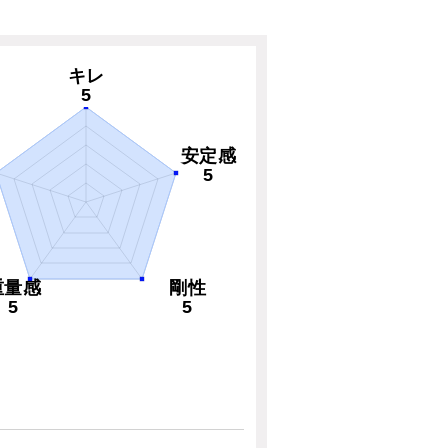
キレ
5
安定感
5
重量感
剛性
5
5