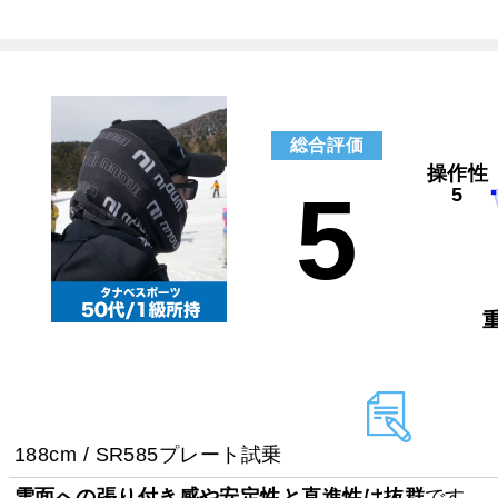
総合評価
操作性
5
5
188cm / SR585プレート試乗
雪面への張り付き感や安定性と直進性は抜群
です。