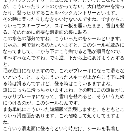
が、こういったリフトのかかってない、大自然の中を滑っ
たり、登ったりすることをバックカントリーといます。
その時に登ったりしなきゃいけないんですね、ですからこ
ういってスキーブーツ、スキー板を履いたまま、雪山を登
る、そのために必要な滑走面の裏に貼る、
この水色の部分です
ね、こういったのをシールといます。
じゃあ、何で登れるのといいますと、このシール毛並みに
なってまして、上から下にこう撫でると毛が順目なので、
すべすべなんですね、でも逆、下から上にあげようとする
と、
毛が逆目になりますので、これがブレーキになって滑らな
いということ、まあこういったスキーが上からこう下に滑
る時は滑るんですけど、登る時はこういきますよね、
逆にこっちに滑っちゃいますよね、その時にこの逆目がし
っかりブレーキになって、雪山を登れると、そういうため
につけるのが、このシールなんです。
まあ単純にこういった短縮版で説明しますと、もともとこ
ういう滑走面があります。これ省略して短くしてますよ
ね。
こういう滑走面に登ろうという時だけ、シールを装着し