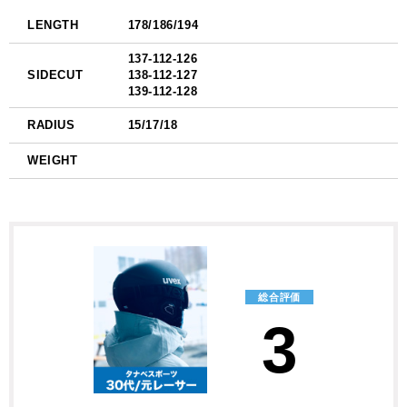
LENGTH
178/186/194
137-112-126
SIDECUT
138-112-127
139-112-128
RADIUS
15/17/18
WEIGHT
総合評価
3