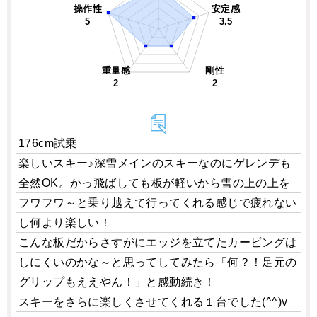
操作性
安定感
5
3.5
重量感
剛性
2
2
176cm試乗
楽しいスキー♪深雪メインのスキーなのにゲレンデも
全然OK。かっ飛ばしても板が軽いから雪の上の上を
フワフワ～と乗り越えて行ってくれる感じで疲れない
し何より楽しい！
こんな板だからさすがにエッジを立てたカービングは
しにくいのかな～と思ってしてみたら「何？！足元の
グリップもええやん！」と感動続き！
スキーをさらに楽しくさせてくれる１台でした(^^)v