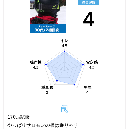
総合評価
4
キレ
4.5
操作性
安定感
4.5
4.5
重量感
剛性
3
4
170㎝試乗
やっぱりサロモンの板は乗りやす