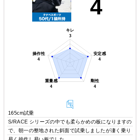
4
キレ
3
操作性
安定感
4
4
重量感
剛性
4
4
165cm試乗
S/RACE シリーズの中でも柔らかめの板になりますの
で、朝一の整地された斜面で試乗しましたが凄く乗り
易く操作し易い板でした。