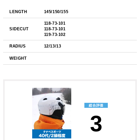
LENGTH
145/150/155
118-73-101
SIDECUT
118-73-101
119-73-102
RADIUS
12/13/13
WEIGHT
総合評価
3