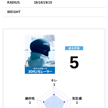
RADIUS
18/18/19/19
WEIGHT
総合評価
5
キレ
3
操作性
安定感
3
3