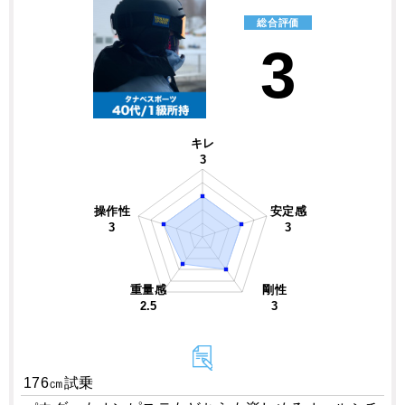
総合評価
3
キレ
3
操作性
安定感
3
3
重量感
剛性
2.5
3
176㎝試乗