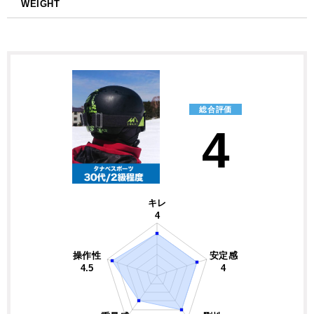
WEIGHT
総合評価
4
キレ
4
操作性
安定感
4.5
4