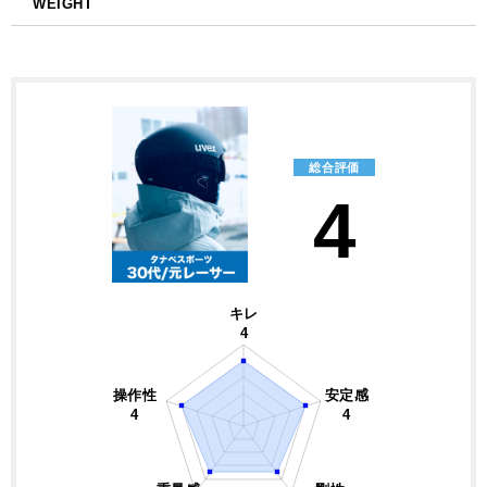
WEIGHT
総合評価
4
キレ
4
操作性
安定感
4
4