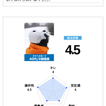
総合評価
4.5
キレ
4
操作性
安定感
4.5
4