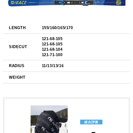
LENGTH
155/160/165/170
121-68-105
121-68-105
SIDECUT
121-68-104
121-71-100
RADIUS
11/13/13/16
WEIGHT
総合評価