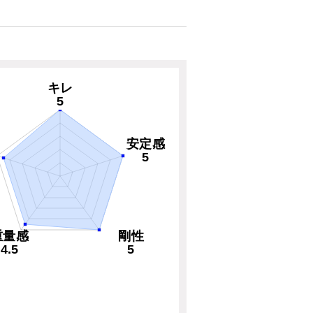
キレ
5
安定感
5
重量感
剛性
4.5
5