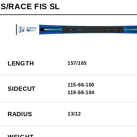
S/RACE FIS SL
LENGTH
157/165
115-66-100
SIDECUT
119-66-104
RADIUS
13/12
WEIGHT
-