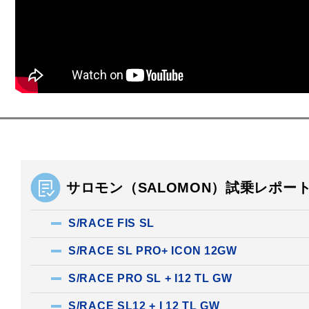
サロモン（SALOMON）試乗レポー
S/RACE FIS SL
S/RACE SL PRO+ ICON 12GW
S/RACE PRO SL + I12 TL GW
S/RACE SL12 + I 12 TL GW