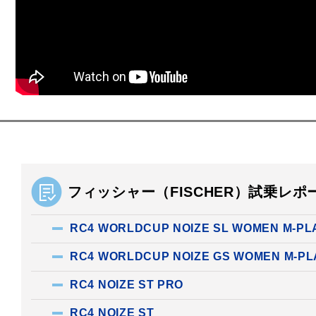
フィッシャー（FISCHER）試乗レポ
RC4 WORLDCUP NOIZE SL WOMEN M-PL
RC4 WORLDCUP NOIZE GS WOMEN M-PL
RC4 NOIZE ST PRO
RC4 NOIZE ST