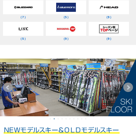
（7）
（5）
（9）
（5）
（9）
（9）